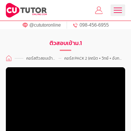
@cututoronline
098-456-6955
ติวสอบเข้าม.1
คอร์สติวสอบเข้า ม.1
คอร์ส PACK 2 (คณิต + วิทย์ + อังกฤษ) ติวสอบเข้าม.1 + ตะลุยโจทย์