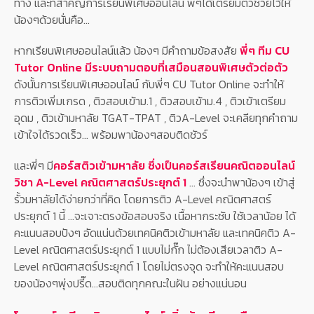
ทาง และที่สำคัญการเรียนพิเศษออนไลน์ พี่ๆได้เตรียมตัวช่วยไว้ให้
น้องๆด้วยนั่นคือ...
หากเรียนพิเศษออนไลน์แล้ว น้องๆ มีคำถามข้อสงสัย
พี่ๆ ทีม CU
Tutor Online มีระบบถามตอบที่เสมือนสอนพิเศษตัวต่อตัว
ดังนั้นการเรียนพิเศษออนไลน์ กับพี่ๆ CU Tutor Online จะทำให้
การติวเพิ่มเกรด , ติวสอบเข้าม.1 , ติวสอบเข้าม.4 , ติวเข้าเตรียม
อุดม , ติวเข้ามหาลัย TGAT-TPAT , ติวA-Level จะเคลียทุกคำถาม
เข้าใจได้รวดเร็ว... พร้อมพาน้องๆสอบติดชัวร์
และพี่ๆ มี
คอร์สติวเข้ามหาลัย ซึ่งเป็นคอร์สเรียนคณิตออนไลน์
วิชา A-Level คณิตศาสตร์ประยุกต์ 1
... ซึ่งจะนำพาน้องๆ เข้าสู่
รั้วมหาลัยได้ง่ายกว่าที่คิด โดยการติว A-Level คณิตศาสตร์
ประยุกต์ 1 นี้ ...จะเจาะตรงข้อสอบจริง เนื้อหากระชับ ใช้เวลาน้อย ได้
คะแนนสอบปังๆ อัดแน่นด้วยเทคนิคติวเข้ามหาลัย และเทคนิคติว A-
Level คณิตศาสตร์ประยุกต์ 1 แบบไม่กั๊ก ไม่ต้องเสียเวลาติว A-
Level คณิตศาสตร์ประยุกต์ 1 โดยไม่ตรงจุด จะทำให้คะแนนสอบ
ของน้องๆพุ่งปรี๊ด...สอบติดทุกคณะในฝัน อย่างแน่นอน