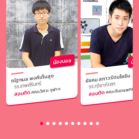
น้องบอล
น้อ
ธัชคม สกาวรัตนโยธิน
ณัฐกมล พงศ์เต็มสุข
รร.เทพศิรินทร์
รร.ทวีชาภิเศก
คณะทันตแพทย์ จุ
คณะวิศวะ จุฬาฯ
สอบติด
สอบติด