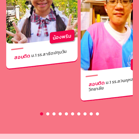
น้องพริม
ม.1 รร.สาธิตปทุมวัน
สอบติด
น้อ
ม.1 รร.สวนกุหลาบ
สอบติด
วิทยาลัย