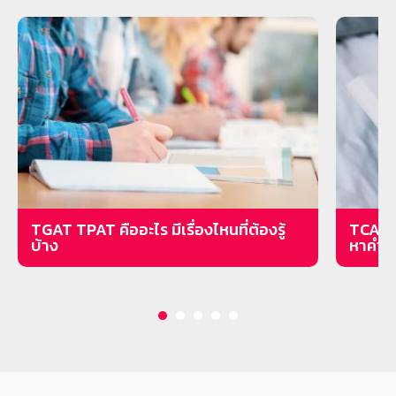
TGAT TPAT คืออะไร มีเรื่องไหนที่ต้องรู้
TCAS ค
บ้าง
หาคำต