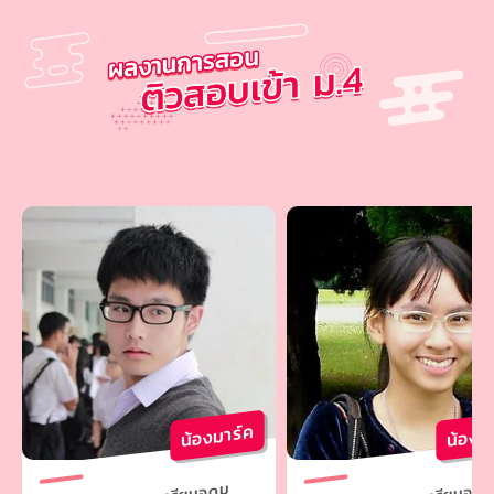
น้องมาร์ค
น้องเ